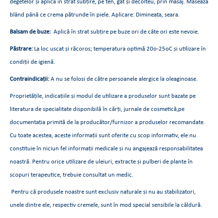
degetelor și aplică în strat subțire, pe ten, gât și decolteu, prin masaj. Masează
blând până ce crema pătrunde în piele. Aplicare: Dimineața, seara.
Balsam de buze:
Aplică în strat subțire pe buze ori de câte ori este nevoie.
Păstrare:
La loc uscat și răcoros; temperatura optimă 20o-25oC și utilizare în
condiții de igienă.
Contraindicații:
A nu se folosi de către persoanele alergice la oleaginoase.
Proprietățile, indicațiile și modul de utilizare a produselor sunt bazate pe
literatura de specialitate disponibilă în cărți, jurnale de cosmetică,pe
documentația primită de la producător/furnizor a produselor recomandate.
Cu toate acestea, aceste informații sunt oferite cu scop informativ, ele nu
constituie în niciun fel informații medicale și nu angajează responsabilitatea
noastră. Pentru orice utilizare de uleiuri, extracte și pulberi de plante în
scopuri terapeutice, trebuie consultat un medic.
Pentru că produsele noastre sunt exclusiv naturale și nu au stabilizatori,
unele dintre ele, respectiv cremele, sunt în mod special sensibile la căldură.