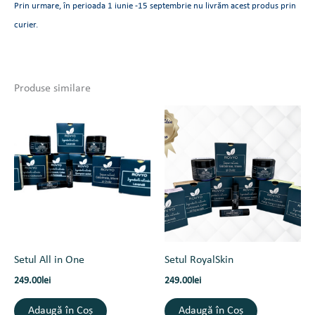
Prin urmare, în perioada 1 iunie -15 septembrie nu livrăm acest produs prin
curier.
Produse similare
Setul All in One
Setul RoyalSkin
249.00
lei
249.00
lei
Adaugă în Coș
Adaugă în Coș