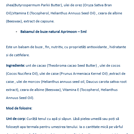
shea(Butyrospermum Parkii Butter), ulei de orez (Oryza Sativa Bran
Oil),Vitamina E (Tocopherol, Helianthus Annuus Seed Oil) , ceara de albine
(Beeswax), extract de capsune.
Balsamul de buze natural
Aprimoon – 5ml
Este un balsam de buze , fin, nutritiv, cu proprietăți antioxidante , hidratante
si de catifelare.
Ingrediente:
unt de cacao (Theobroma cacao Seed Butter) , ulei de cocos
(Cocos Nucifera Oil), ulei de caise (Prunus Armeniaca Kernel Oil) ,extract de
caise , ulei de morcov (Helianthus annuus seed oil, Daucus carota sativa root
extract), ceara de albine (Beeswax), Vitamina E (Tocopherol, Helianthus
Annuus Seed Oil).
Mod de folosire:
Unt de corp:
Curăță tenul cu apă și săpun. Lăsă pielea umedă sau poți să
folosești apa termala pentru umezirea tenului. Ia o cantitate mică pe vârful