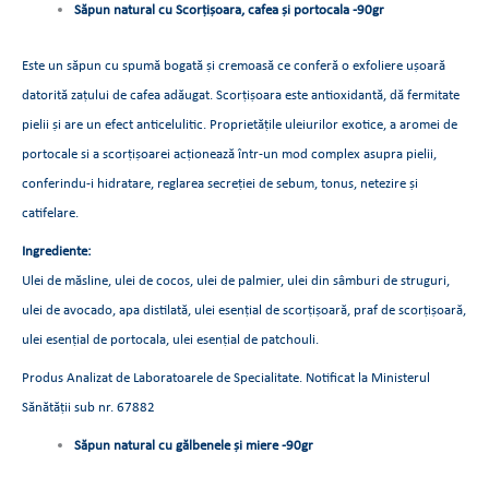
Săpun natural cu
Scorțișoara, cafea și portocala -90gr
Este un săpun cu spumă bogată și cremoasă ce conferă o exfoliere ușoară
datorită zațului de cafea adăugat. Scorțișoara este antioxidantă, dă fermitate
pielii și are un efect anticelulitic. Proprietățile uleiurilor exotice, a aromei de
portocale si a scorțișoarei acționează într-un mod complex asupra pielii,
conferindu-i hidratare, reglarea secreției de sebum, tonus, netezire și
catifelare.
Ingrediente:
Ulei de măsline, ulei de cocos, ulei de palmier, ulei din sâmburi de struguri,
ulei de avocado, apa distilată, ulei esențial de scorțișoară, praf de scorțișoară,
ulei esențial de portocala, ulei esențial de patchouli.
Produs Analizat de Laboratoarele de Specialitate. Notificat la Ministerul
Sănătății sub nr. 67882
Săpun natural cu
gălbenele și miere -90gr