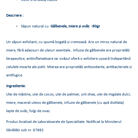
Descriere :
Săpun natural cu
Gălbenele, miere și ovăz
-90gr
Un săpun exfoliant, cu spumă bogată și cremoasă. Are un miros natural de
miere, fără adaosuri de uleiuri esențiale.. Infuzia de gălbenele are proprietăți
terapeutice, antiinflamatoare iar ovăzul oferă o exfoliere ușoară îndepartând
celulele moarte ale pielii. Mierea are proprietăți antioxidante, antibacteriale și
antifugice.
Ingrediente:
Ulei de măsline, ulei de cocos, ulei de palmier, unt shea, ulei de migdale dulci,
miere, macerat uleios de gălbenele, infuzie de gălbenele (cu apă distilata)
lapte de ovăz, fulgi de ovaz.
Produs Analizat de Laboratoarele de Specialitate. Notificat la Ministerul
Sănătății sub nr. 67882