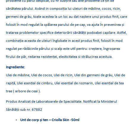
probleme cu părul despicat, cu fir subțire sau alte probleme ce țin de
sănătatea părului. Având in compoziția lui uleiuri de măsline, cocos, ricin,
germeni de grâu, toate acestea la un loc au dat naștere unui produs finit, care
folosit în mod regulat la spălarea parului de pe cap, va ajuta în prevenirea și
tratarea problemelor specifice deteriorării sănătății podoabei capilare. Astfel,
combinația aceasta de uleiuri înglobate in acest produs finit, folosit în mod
regulat pe rădăcinile părului și scalp este util pentru: creștere, îngroșarea
firului de păr, redarea rezistenței, elesticitatea si strălucirea acestuia.
Ingrediente:
Ulei de măsline, Ulei de cocos, Ulei de ricin, Ulei din germeni de grâu, Ulei de
rapiță, Ulei esențial de cimbru, Ulei esențial de rozmarin, Ulei esențial de tea
tree ( arbore de ceai ).
Produs Analizat de Laboratoarele de Specialitate. Notificat la Ministerul
Sănătății sub nr. 67882
Unt de corp și ten –
Criolla Skin -50ml