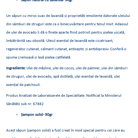
Săpun natural cu
Lavandă- 90gr
Un săpun cu miros suav de lavandă și proprietăți emoliente datorate uleiului
din sâmburi de struguri este ca o binecuvântare pentru tenul mixt. Adaosul
de ulei de avocado îi dă o finețe aparte fiind potrivit pentru pielea uscată,
îmbătrânită sau obosită. Uleiul esențial de lavandă este cicatrizant,
regenerator cutanat, calmant cutanat, antiseptic și antidepresiv. Conferă o
spuma cremoasă si lasă pielea catifelată.
Ingrediente:
Ulei de măsline, ulei de cocos, ulei de palmier, ulei din sâmburi
de struguri, ulei de avocado, apă distilată, ulei esențial de lavandă, ulei
esențial de patchouli.
Produs Analizat de Laboratoarele de Specialitate. Notificat la Ministerul
Sănătății sub nr. 67882
Șampon
solid- 90gr
Acest săpun (șampon solid) a fost creat în mod special pentru cei care au