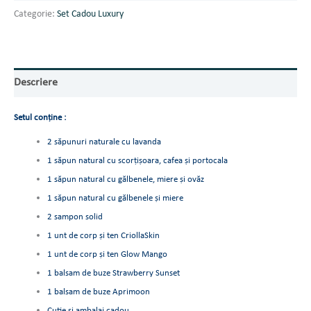
Categorie:
Set Cadou Luxury
Descriere
Setul conține :
2 săpunuri naturale cu lavanda
1 săpun natural cu scorțișoara, cafea și portocala
1 săpun natural cu gălbenele, miere și ovăz
1 săpun natural cu gălbenele și miere
2 sampon solid
1 unt de corp și ten CriollaSkin
1 unt de corp și ten Glow Mango
1 balsam de buze Strawberry Sunset
1 balsam de buze Aprimoon
Cutie si ambalaj cadou