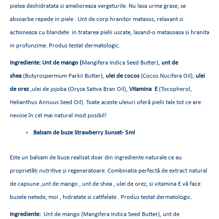
pielea deshidratata si amelioreaza vergeturile. Nu lasa urme grase, se
absoarbe repede in piele . Unt de corp hranitor matasos, relaxant si
actioneaza cu blandete in tratarea pielii uscate, lasand-o matasoasa si hranita
in profunzime. Produs testat dermatologic.
Ingrediente: Unt de mango (
Mangifera Indica Seed Butter),
unt de
shea
(Butyrospermum Parkii Butter),
ulei de cocos
(Cocos Nucifera Oil),
ulei
de orez
,ulei de jojoba (Oryza Sativa Bran Oil),
Vitamina E
(Tocopherol,
Helianthus Annuus Seed Oil). Toate aceste uleiuri oferă pielii tale tot ce are
nevoie în cel mai natural mod posibil!
Balsam de buze
Strawberry Sunset- 5ml
Este un balsam de buze realizat doar din ingrediente naturale ce au
proprietăți nutritive și regeneratoare. Combinația perfectă de extract natural
de capsune ,unt de mango , unt de shea , ulei de orez, si vitamina E vă face
buzele netede, moi , hidratate si catifelate . Produs testat dermatologic.
Ingrediente:
Unt de mango (Mangifera Indica Seed Butter), unt de