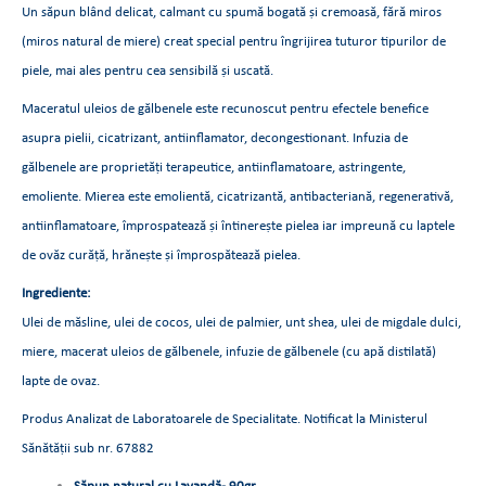
Un săpun blând delicat, calmant cu spumă bogată și cremoasă, fără miros
(miros natural de miere) creat special pentru îngrijirea tuturor tipurilor de
piele, mai ales pentru cea sensibilă și uscată.
Maceratul uleios de gălbenele este recunoscut pentru efectele benefice
asupra pielii, cicatrizant, antiinflamator, decongestionant. Infuzia de
gălbenele are proprietăți terapeutice, antiinflamatoare, astringente,
emoliente. Mierea este emolientă, cicatrizantă, antibacteriană, regenerativă,
antiinflamatoare, împrospatează și întinerește pielea iar impreună cu laptele
de ovăz curăță, hrănește și împrospătează pielea.
Ingrediente:
Ulei de măsline, ulei de cocos, ulei de palmier, unt shea, ulei de migdale dulci,
miere, macerat uleios de gălbenele, infuzie de gălbenele (cu apă distilată)
lapte de ovaz.
Produs Analizat de Laboratoarele de Specialitate. Notificat la Ministerul
Sănătății sub nr. 67882