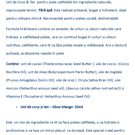
Unt de Corp & Ten pentru piele catifelată din ingrediente naturale,
neprocesate termic.
Fără apă.
Este realizat artizanal, bogat și hidratant, ideal
pentru utilizare zilnică. Recomandat pentru pielea uscată, deshidratată.
Formula hrănitoare conține un amestec de unturi și uleiuri naturale care
hrănesc și catifelează pielea , are un continut bogat în unturi și uleiuri
nutritive, catifelante, care îți va lăsa pielea moale și mătăsoasă. Are o textură
pufoasă, se absoarbe repede în piele.
Conține :
unt de cacao (Theobroma cacao Seed Butter ), ulei de cocos (Cocos
Nucifera Oil), unt de shea (Butyrospermum Parkii Butter), ulei de migdale
(Prunus Amygdalus Dulcis Oil), ulei de orez ( Oryza Sativa Bran Oil), ulei
morcov (Helianthus annuus seed oil), (daucus carota sativa root extract) și
Vitamina E (Tocopherol, Helianthus Annuus Seed Oil) .
Unt de corp și ten –
Glow Mango- 50ml
Este un mix de ingrediente ce iti va face pielea catifelata, o va hidrata in
profunzime si va lasa un miros placut ce durează. Este special creat pentru